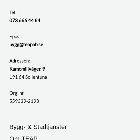
e
n
r
u
Tel:
n
m
073 666 44 84
a
m
t
e
Epost:
i
r
bygg@teapab.se
v
e
Adressen:
:
Kamomillvägen 9
191 64 Sollentuna
Org. nr.
559339-2193
Bygg- & Städtjänster
Om TEAP