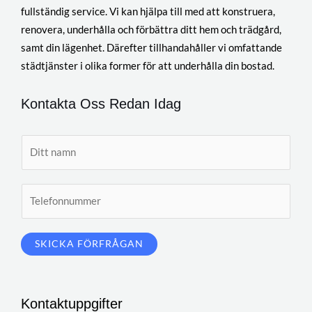
fullständig service. Vi kan hjälpa till med att konstruera,
renovera, underhålla och förbättra ditt hem och trädgård,
samt din lägenhet. Därefter tillhandahåller vi omfattande
städtjänster i olika former för att underhålla din bostad.
Kontakta Oss Redan Idag
N
a
m
T
n
e
*
l
SKICKA FÖRFRÅGAN
e
A
f
l
o
t
n
Kontaktuppgifter