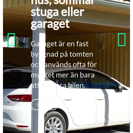
stuga eller
garaget
Garaget är en fast
byggnad på tomten
och används ofta för
mycket mer än bara
att parkera bilen.
Läs mer